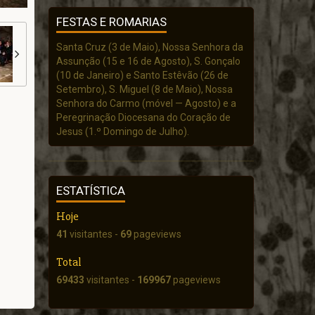
FESTAS E ROMARIAS
Santa Cruz (3 de Maio), Nossa Senhora da
Assunção (15 e 16 de Agosto), S. Gonçalo
(10 de Janeiro) e Santo Estêvão (26 de
Setembro), S. Miguel (8 de Maio), Nossa
Senhora do Carmo (móvel — Agosto) e a
Peregrinação Diocesana do Coração de
Jesus (1.º Domingo de Julho).
ESTATÍSTICA
Hoje
41
visitantes -
69
pageviews
Total
69433
visitantes -
169967
pageviews