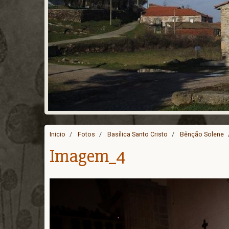
Inicio
Fotos
Basílica Santo Cristo
Bênção Solene
Imagem_4