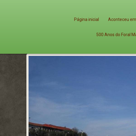
Página inicial
Aconteceu em
500 Anos do Foral M