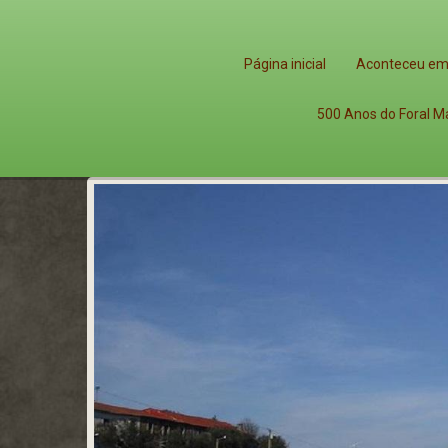
Página inicial
Aconteceu em
500 Anos do Foral M