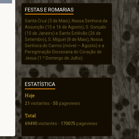
FESTAS E ROMARIAS
Santa Cruz (3 de Maio), Nossa Senhora da
Assunção (15 e 16 de Agosto), S. Gonçalo
(10 de Janeiro) e Santo Estêvão (26 de
Setembro), S. Miguel (8 de Maio), Nossa
Senhora do Carmo (móvel — Agosto) e a
Peregrinação Diocesana do Coração de
Jesus (1.º Domingo de Julho).
ESTATÍSTICA
Hoje
21
visitantes -
55
pageviews
Total
69490
visitantes -
170075
pageviews