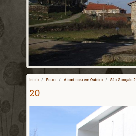
Inicio
Fotos
Aconteceu em Outeiro
São Gonçalo 
20