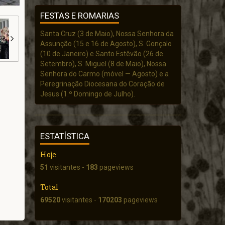
FESTAS E ROMARIAS
Santa Cruz (3 de Maio), Nossa Senhora da
Assunção (15 e 16 de Agosto), S. Gonçalo
(10 de Janeiro) e Santo Estêvão (26 de
Setembro), S. Miguel (8 de Maio), Nossa
Senhora do Carmo (móvel — Agosto) e a
Peregrinação Diocesana do Coração de
Jesus (1.º Domingo de Julho).
ESTATÍSTICA
Hoje
51
visitantes -
183
pageviews
Total
69520
visitantes -
170203
pageviews