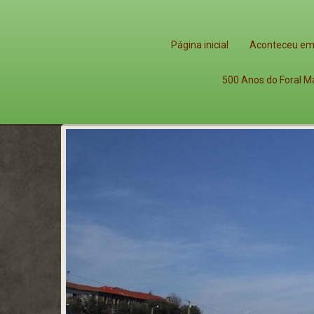
Página inicial
Aconteceu em
500 Anos do Foral M