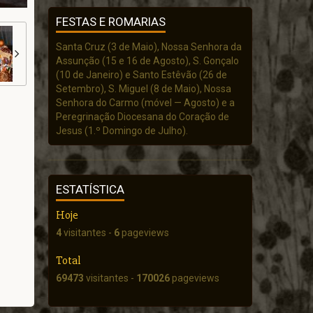
FESTAS E ROMARIAS
Santa Cruz (3 de Maio), Nossa Senhora da
Assunção (15 e 16 de Agosto), S. Gonçalo
(10 de Janeiro) e Santo Estêvão (26 de
Setembro), S. Miguel (8 de Maio), Nossa
Senhora do Carmo (móvel — Agosto) e a
Peregrinação Diocesana do Coração de
Jesus (1.º Domingo de Julho).
ESTATÍSTICA
Hoje
4
visitantes -
6
pageviews
Total
69473
visitantes -
170026
pageviews