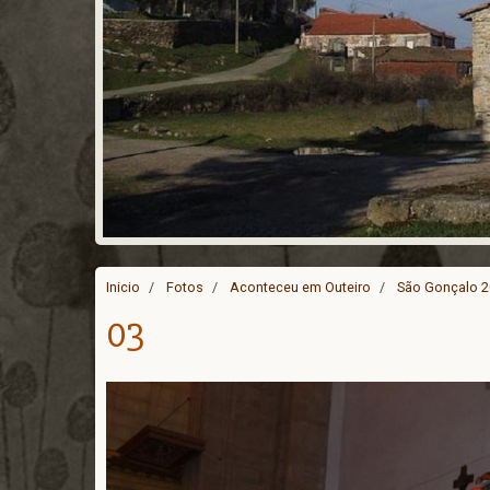
Inicio
Fotos
Aconteceu em Outeiro
São Gonçalo 
03