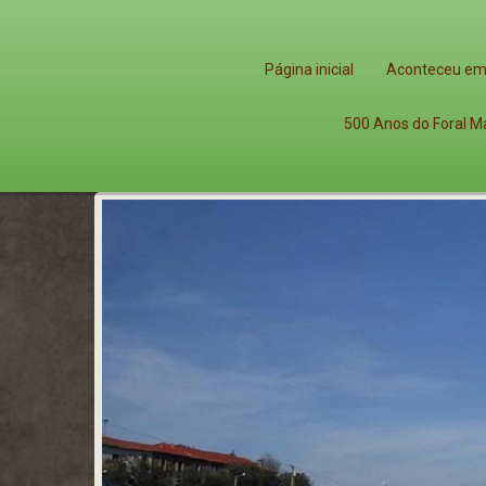
Página inicial
Aconteceu em
500 Anos do Foral M